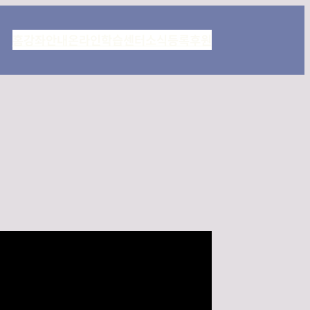
홈
강좌안내
온라인학습센터
소식
등록
후원